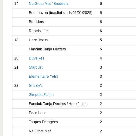
14
Ne Grote Met / Brodders
6
Beunhazen (inactief sinds 01/01/2025)
6
Brodders
6
Rebels Lier
6
18
Here Jezus
5
Fanclub Tanja Dexters
5
20
Duvelkes
4
21
Stardust
3
Elementaire Yeti's
3
23
Grizzly's
2
Simpele Zielen
2
Fanclub Tanja Dexters / Here Jezus
2
Poco Loco
2
Taupes Enragées
2
Ne Grote Met
2