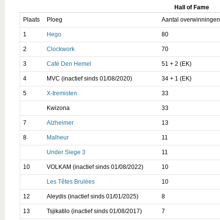
Hall of Fame
Plaats
Ploeg
Aantal overwinningen
1
Hego
80
2
Clockwork
70
3
Café Den Hemel
51 + 2 (EK)
4
MVC (inactief sinds 01/08/2020)
34 + 1 (EK)
5
X-tremisten
33
Kwizona
33
7
Alzheimer
13
8
Malheur
11
Under Siege 3
11
10
VOLKAM (inactief sinds 01/08/2022)
10
Les Têtes Brulées
10
12
Aleydis (inactief sinds 01/01/2025)
8
13
Tsjikatilo (inactief sinds 01/08/2017)
7