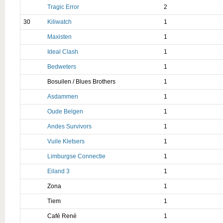
Tragic Error
2
30
Kiliwatch
1
Maxisten
1
Ideal Clash
1
Bedweters
1
Bosuilen / Blues Brothers
1
Asdammen
1
Oude Belgen
1
Andes Survivors
1
Vuile Kletsers
1
Limburgse Connectie
1
Eiland 3
1
Zona
1
Tiem
1
Café René
1