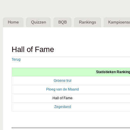
Skip 
BQB -
Belgische
Home
Quizzen
BQB
Rankings
Kampioens
QuizBond
vzw
Hall of Fame
Terug
Statistieken Rankin
Groene trui
Ploeg van de Maand
Hall of Fame
Zegestand