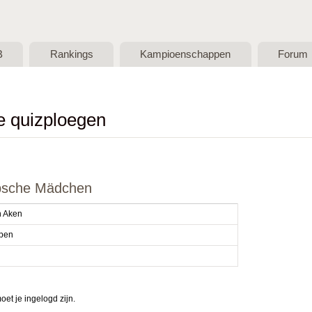
Skip to main content
B
Rankings
Kampioenschappen
Forum
de quizploegen
übsche Mädchen
n Aken
pen
et je ingelogd zijn.