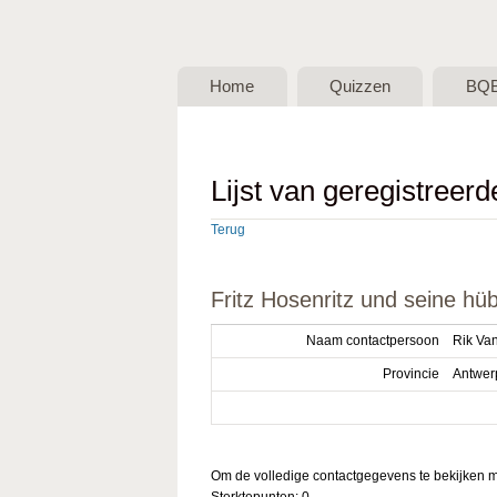
BQB -
Belgische
Home
Quizzen
BQ
QuizBond
vzw
Lijst van geregistreer
Terug
Fritz Hosenritz und seine h
Naam contactpersoon
Rik Va
Provincie
Antwer
Om de volledige contactgegevens te bekijken mo
Sterktepunten: 0