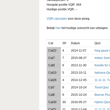
Hoogste positie VQR: 464
Huidige positie VQR: --
VQR-calculator
voor deze ploeg.
Bekijk
hier
het huidige overzicht van uitslagen.
Cat
SP
Datum
Quiz
Cat22
4
2014-11-07
Nog gauw i
Cat7
7
2015-08-27
Indian Sum
Cat0
6
2013-11-30
Kwistis for 
Cat10
5
2013-10-11
Isphana-Qu
Cat26
4
2014-12-05
11.11.11. T
Cat7
6
2014-10-24
Toost-Quiz
Cat6
6
2015-10-24
Beerse Plu
Cat30
30
2016-05-27
Hybris-Qui
Cat21
21
2015-12-04
11.11.11. T