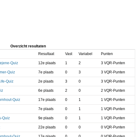
Overzicht resultaten
Resultaat
Vast
Variabel
Punten
ejene-Quiz
12e plaats
1
2
3 VQR-Punten
mer-Quiz
7e plaats
0
3
3 VQR-Punten
Life-Quiz
2e plaats
3
0
3 VQR-Punten
iz
6e plaats
2
0
2 VQR-Punten
urnhout-Quiz
17e plaats
0
1
1 VQR-Punten
7e plaats
0
1
1 VQR-Punten
s-Quiz
9e plaats
0
1
1 VQR-Punten
z
22e plaats
0
0
0 VQR-Punten
urnhout-Quiz
17e plaats
0
0
0 VQR-Punten