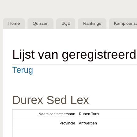
Skip 
BQB -
Belgische
Home
Quizzen
BQB
Rankings
Kampioens
QuizBond
vzw
Lijst van geregistreer
Terug
Durex Sed Lex
Naam contactpersoon
Ruben Torfs
Provincie
Antwerpen