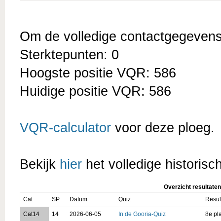
Om de volledige contactgegevens t
Sterktepunten: 0
Hoogste positie VQR: 586
Huidige positie VQR: 586
VQR-calculator
voor deze ploeg.
Bekijk
hier
het volledige historisc
Overzicht resultaten
Cat
SP
Datum
Quiz
Resul
Cat14
14
2026-06-05
In de Gooria-Quiz
8e pl