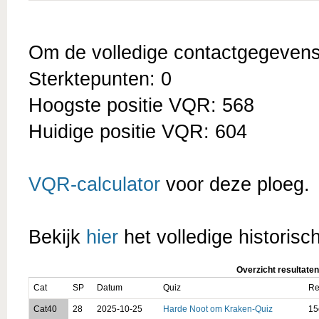
Om de volledige contactgegevens t
Sterktepunten: 0
Hoogste positie VQR: 568
Huidige positie VQR: 604
VQR-calculator
voor deze ploeg.
Bekijk
hier
het volledige historisc
Overzicht resultaten
Cat
SP
Datum
Quiz
Re
Cat40
28
2025-10-25
Harde Noot om Kraken-Quiz
15