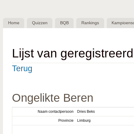
Skip 
BQB -
Belgische
Home
Quizzen
BQB
Rankings
Kampioens
QuizBond
vzw
Lijst van geregistreer
Terug
Ongelikte Beren
Naam contactpersoon
Dries Beks
Provincie
Limburg