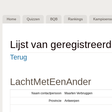
Skip 
BQB -
Belgische
Home
Quizzen
BQB
Rankings
Kampioens
QuizBond
vzw
Lijst van geregistreer
Terug
LachtMetEenAnder
Naam contactpersoon
Maarten Verbruggen
Provincie
Antwerpen