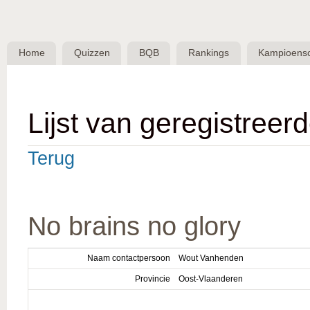
Skip 
BQB -
Belgische
Home
Quizzen
BQB
Rankings
Kampioens
QuizBond
vzw
Lijst van geregistreer
Terug
No brains no glory
Naam contactpersoon
Wout Vanhenden
Provincie
Oost-Vlaanderen