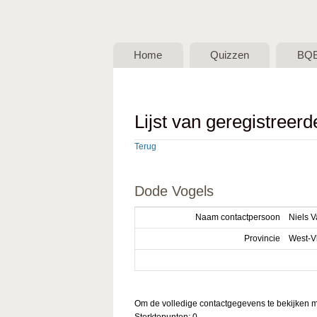
BQB -
Belgische
Home
Quizzen
BQ
QuizBond
vzw
Lijst van geregistreer
Terug
Dode Vogels
Naam contactpersoon
Niels 
Provincie
West-V
Om de volledige contactgegevens te bekijken mo
Sterktepunten: 0