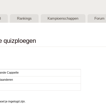
Skip to main content
B
Rankings
Kampioenschappen
Forum
de quizploegen
Vande Cappelle
laanderen
et je ingelogd zijn.