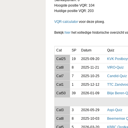
Hoogste positie VQR: 104
Huidige positie VQR: 203
VQR-calculator
voor deze ploeg.
Bekijk
hier
het volledige historische overzicht v
Cat
SP
Datum
Quiz
Cat25
19
2025-09-20
KVK Postboy
Cat8
8
2025-11-21
VIRO-Quiz
Cat7
7
2025-10-25
Candid-Quiz
Cat1
1
2025-12-12
TTC Zandvoo
Cat50
39
2026-01-09
Blije Beren-Q
Cat3
3
2026-05-29
Aspi-Quiz
Cat8
8
2025-10-03
Beernemse Qu
Cat5
5
2026-03-20
KBBC Oostk