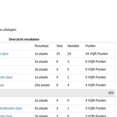
an uitslagen.
Overzicht resultaten
Resultaat
Vast
Variabel
Punten
s-Quiz
1e plaats
25
19
44 VQR-Punten
2e plaats
6
3
9 VQR-Punten
3e plaats
4
5
9 VQR-Punten
rde-Quiz
1e plaats
4
1
5 VQR-Punten
uiz
26e plaats
0
4
4 VQR-Punten
355
2e plaats
4
0
4 VQR-Punten
izbloeier-Quiz
5e plaats
2
1
3 VQR-Punten
amp-Quiz
3e plaats
3
0
3 VQR-Punten