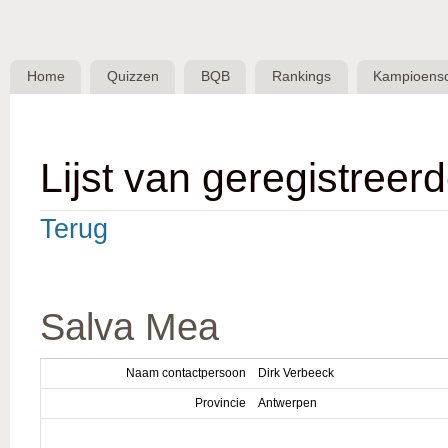
Skip 
BQB -
Belgische
Home
Quizzen
BQB
Rankings
Kampioens
QuizBond
vzw
Lijst van geregistreer
Terug
Salva Mea
Naam contactpersoon
Dirk Verbeeck
Provincie
Antwerpen