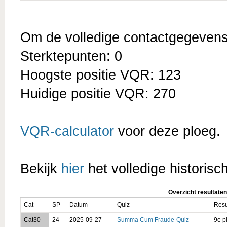
Om de volledige contactgegevens t
Sterktepunten: 0
Hoogste positie VQR: 123
Huidige positie VQR: 270
VQR-calculator
voor deze ploeg.
Bekijk
hier
het volledige historisc
Overzicht resultaten
Cat
SP
Datum
Quiz
Resu
Cat30
24
2025-09-27
Summa Cum Fraude-Quiz
9e p