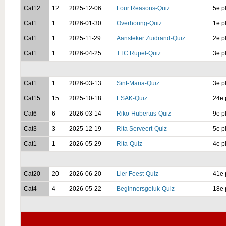
Cat12
12
2025-12-06
Four Reasons-Quiz
5e p
Cat1
1
2026-01-30
Overhoring-Quiz
1e p
Cat1
1
2025-11-29
Aansteker Zuidrand-Quiz
2e p
Cat1
1
2026-04-25
TTC Rupel-Quiz
3e p
Cat1
1
2026-03-13
Sint-Maria-Quiz
3e p
Cat15
15
2025-10-18
ESAK-Quiz
24e 
Cat6
6
2026-03-14
Riko-Hubertus-Quiz
9e p
Cat3
3
2025-12-19
Rita Serveert-Quiz
5e p
Cat1
1
2026-05-29
Rita-Quiz
4e p
Cat20
20
2026-06-20
Lier Feest-Quiz
41e 
Cat4
4
2026-05-22
Beginnersgeluk-Quiz
18e 