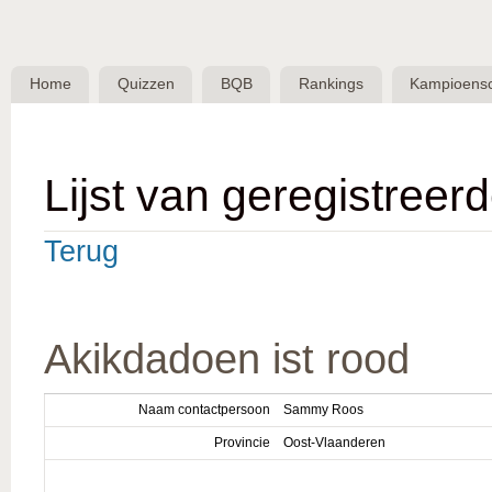
Skip 
BQB -
Belgische
Home
Quizzen
BQB
Rankings
Kampioens
QuizBond
vzw
Lijst van geregistreer
Terug
Akikdadoen ist rood
Naam contactpersoon
Sammy Roos
Provincie
Oost-Vlaanderen