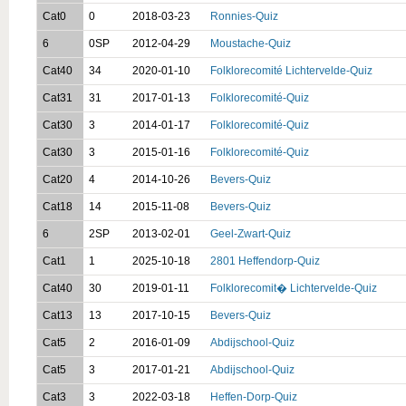
Cat0
0
2018-03-23
Ronnies-Quiz
6
0SP
2012-04-29
Moustache-Quiz
Cat40
34
2020-01-10
Folklorecomité Lichtervelde-Quiz
Cat31
31
2017-01-13
Folklorecomité-Quiz
Cat30
3
2014-01-17
Folklorecomité-Quiz
Cat30
3
2015-01-16
Folklorecomité-Quiz
Cat20
4
2014-10-26
Bevers-Quiz
Cat18
14
2015-11-08
Bevers-Quiz
6
2SP
2013-02-01
Geel-Zwart-Quiz
Cat1
1
2025-10-18
2801 Heffendorp-Quiz
Cat40
30
2019-01-11
Folklorecomit� Lichtervelde-Quiz
Cat13
13
2017-10-15
Bevers-Quiz
Cat5
2
2016-01-09
Abdijschool-Quiz
Cat5
3
2017-01-21
Abdijschool-Quiz
Cat3
3
2022-03-18
Heffen-Dorp-Quiz