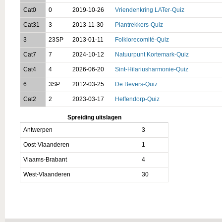
Cat0
0
2019-10-26
Vriendenkring LATer-Quiz
Cat31
3
2013-11-30
Plantrekkers-Quiz
3
23SP
2013-01-11
Folklorecomité-Quiz
Cat7
7
2024-10-12
Natuurpunt Kortemark-Quiz
Cat4
4
2026-06-20
Sint-Hilariusharmonie-Quiz
6
3SP
2012-03-25
De Bevers-Quiz
Cat2
2
2023-03-17
Heffendorp-Quiz
Spreiding uitslagen
Antwerpen
3
Oost-Vlaanderen
1
Vlaams-Brabant
4
West-Vlaanderen
30