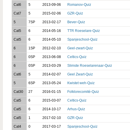
Cat6
5
2013-09-06
Romanov-Quiz
Cat7
5
2015-02-06
GZR-Quiz
5
7SP
2013-02-17
Bever-Quiz
Cat5
6
2014-05-16
TTR Roeselare-Quiz
Cat5
6
2014-05-10
Spanjeschool-Quiz
6
1SP
2012-02-10
Geel-zwart-Quiz
6
0SP
2013-06-08
Celtics-Quiz
6
0SP
2013-03-29
Slimste Roeselarenaar-Quiz
Cat6
5
2014-02-07
Geel Zwart-Quiz
5
6SP
2013-05-24
Kwistet weh-Quiz
Cat30
27
2016-01-15
Folklorecomité-Quiz
Cat5
6
2015-03-07
Celtics-Quiz
Cat5
6
2014-10-17
Arhus-Quiz
Cat5
1
2017-02-10
GZR-Quiz
Cat4
0
2017-03-17
Spanjeschool-Quiz