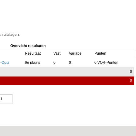
an uitslagen.
Overzicht resultaten
Resultaat
Vast
Variabel
Punten
-Quiz
6e plaats
0
0
0 VQR-Punten
0
0
1