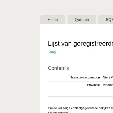
BQB -
Belgische
Home
Quizzen
BQ
QuizBond
vzw
Lijst van geregistreer
Terug
Confetti's
Naam contactpersoon
Niels P
Provincie
Vlaams
Om de volledige contactgegevens te bekijken mo
Sterktepunten: 0