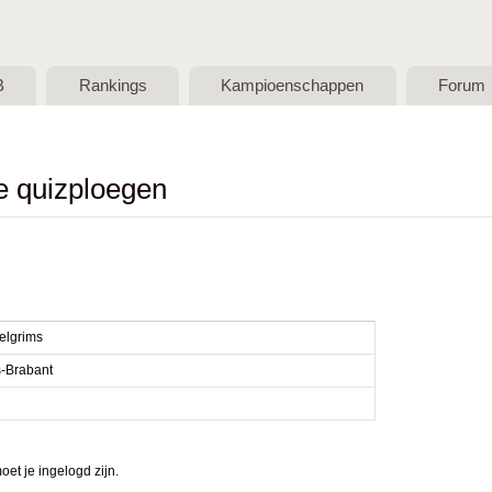
Skip to main content
B
Rankings
Kampioenschappen
Forum
de quizploegen
elgrims
-Brabant
et je ingelogd zijn.