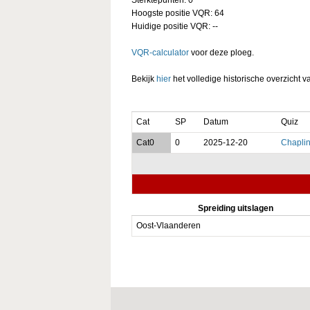
Hoogste positie VQR: 64
Huidige positie VQR: --
VQR-calculator
voor deze ploeg.
Bekijk
hier
het volledige historische overzicht v
Cat
SP
Datum
Quiz
Cat0
0
2025-12-20
Chaplin
Spreiding uitslagen
Oost-Vlaanderen