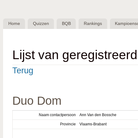
Skip 
BQB -
Belgische
Home
Quizzen
BQB
Rankings
Kampioens
QuizBond
vzw
Lijst van geregistreer
Terug
Duo Dom
Naam contactpersoon
Ann Van den Bossche
Provincie
Vlaams-Brabant