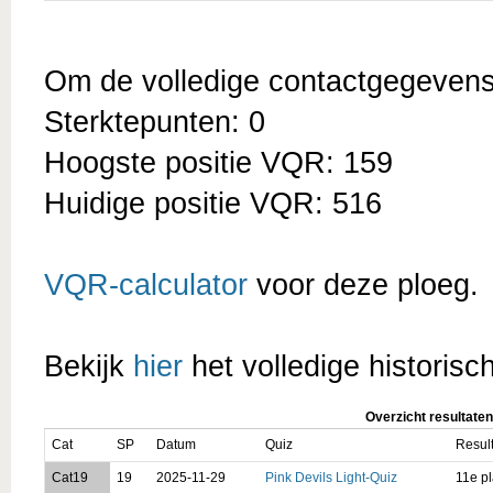
Om de volledige contactgegevens t
Sterktepunten: 0
Hoogste positie VQR: 159
Huidige positie VQR: 516
VQR-calculator
voor deze ploeg.
Bekijk
hier
het volledige historisc
Overzicht resultaten
Cat
SP
Datum
Quiz
Resul
Cat19
19
2025-11-29
Pink Devils Light-Quiz
11e pl