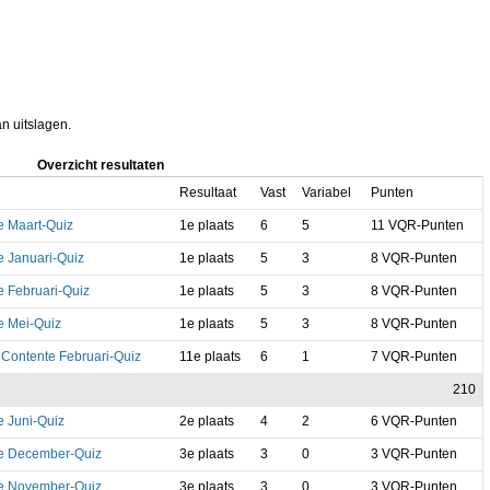
an uitslagen.
Overzicht resultaten
Resultaat
Vast
Variabel
Punten
 Maart-Quiz
1e plaats
6
5
11 VQR-Punten
 Januari-Quiz
1e plaats
5
3
8 VQR-Punten
 Februari-Quiz
1e plaats
5
3
8 VQR-Punten
 Mei-Quiz
1e plaats
5
3
8 VQR-Punten
 Contente Februari-Quiz
11e plaats
6
1
7 VQR-Punten
210
 Juni-Quiz
2e plaats
4
2
6 VQR-Punten
e December-Quiz
3e plaats
3
0
3 VQR-Punten
e November-Quiz
3e plaats
3
0
3 VQR-Punten