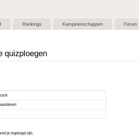
Skip to main content
B
Rankings
Kampioenschappen
Forum
de quizploegen
cock
laanderen
et je ingelogd zijn.