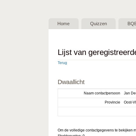
BQB -
Belgische
Home
Quizzen
BQ
QuizBond
vzw
Lijst van geregistreer
Terug
Dwaallicht
Naam contactpersoon
Jan De
Provincie
Oost-V
Om de volledige contactgegevens te bekijken mo
Sterktepunten: 0