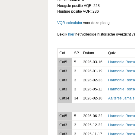
Hoogste positie VQR: 228
Huidige positie VQR: 236
VQR-calculator
voor deze ploeg.
Bekijk
hier
het volledige historische overzicht v
Cat
SP
Datum
Quiz
Cat5
5
2026-03-16
Harmonie Ronse
Cat3
3
2026-01-19
Harmonie Ronse
Cat3
3
2026-02-23
Harmonie Ronse
Cat3
3
2026-05-11
Harmonie Ronse
Cat34
34
2026-02-18
Aalterse Jamais
Cat5
5
2026-06-22
Harmonie Ronse
Cat3
3
2025-12-22
Harmonie Rons
Cat3
3
2025-11-17
Harmonie Rons