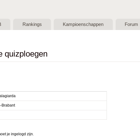
Skip to main content
B
Rankings
Kampioenschappen
Forum
de quizploegen
alagiarda
-Brabant
et je ingelogd zijn.