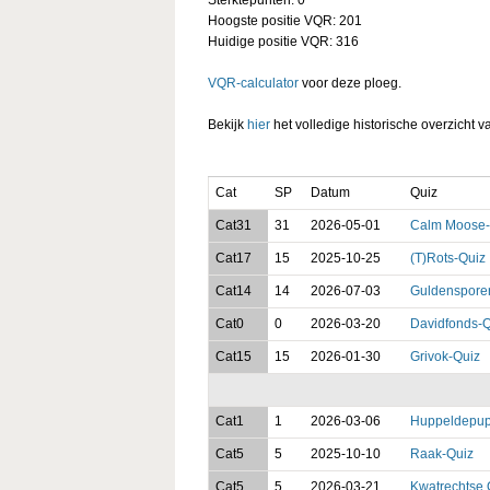
Hoogste positie VQR: 201
Huidige positie VQR: 316
VQR-calculator
voor deze ploeg.
Bekijk
hier
het volledige historische overzicht v
Cat
SP
Datum
Quiz
Cat31
31
2026-05-01
Calm Moose-
Cat17
15
2025-10-25
(T)Rots-Quiz
Cat14
14
2026-07-03
Guldenspore
Cat0
0
2026-03-20
Davidfonds-Q
Cat15
15
2026-01-30
Grivok-Quiz
Cat1
1
2026-03-06
Huppeldepup
Cat5
5
2025-10-10
Raak-Quiz
Cat5
5
2026-03-21
Kwatrechtse 