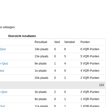
an uitslagen.
Overzicht resultaten
Resultaat
Vast
Variabel
Punten
Quiz
19e plaats
0
6
6 VQR-Punten
15e plaats
0
5
5 VQR-Punten
n-Quiz
9e plaats
1
4
5 VQR-Punten
uiz
1e plaats
4
0
4 VQR-Punten
20e plaats
0
2
2 VQR-Punten
110
-Quiz
3e plaats
2
0
2 VQR-Punten
8e plaats
0
1
1 VQR-Punten
Quiz
11e plaats
0
1
1 VQR-Punten