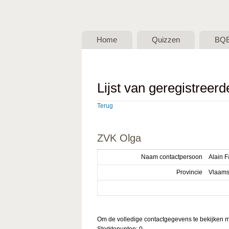
BQB -
Belgische
Home
Quizzen
BQ
QuizBond
vzw
Lijst van geregistreer
Terug
ZVK Olga
Naam contactpersoon
Alain F
Provincie
Vlaams
Om de volledige contactgegevens te bekijken mo
Sterktepunten: 0