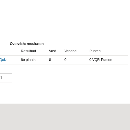
Overzicht resultaten
Resultaat
Vast
Variabel
Punten
-Quiz
6e plaats
0
0
0 VQR-Punten
1