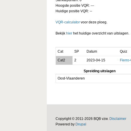
Hoogste positie VQR: ---
Huidige positie VQR: --
VQR-calculator
voor deze ploeg.
Bekijk
hier
het huidige overzicht van uitslagen.
Cat
SP
Datum
Quiz
Cat2
2
2023-04-15
Fierro
Spreiding uitslagen
Oost-Vlaanderen
Copyright © 2011-2026 BQB vzw.
Disclaimer
Powered by
Drupal