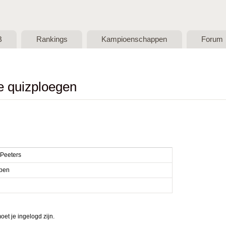
Skip to main content
B
Rankings
Kampioenschappen
Forum
de quizploegen
Peeters
pen
et je ingelogd zijn.