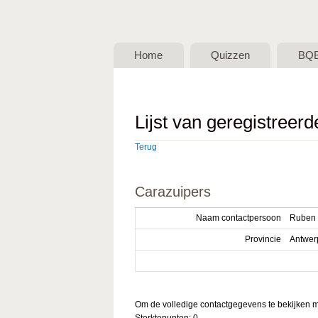
BQB -
Belgische
Home
Quizzen
BQ
QuizBond
vzw
Lijst van geregistreer
Terug
Carazuipers
Naam contactpersoon
Ruben 
Provincie
Antwer
Om de volledige contactgegevens te bekijken mo
Sterktepunten: 0