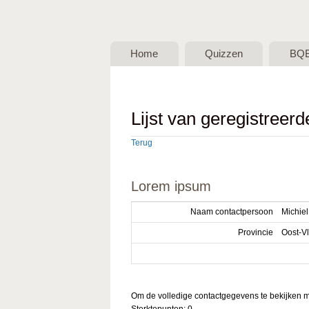
BQB -
Belgische
Home
Quizzen
BQ
QuizBond
vzw
Lijst van geregistreer
Terug
Lorem ipsum
Naam contactpersoon
Michie
Provincie
Oost-V
Om de volledige contactgegevens te bekijken mo
Sterktepunten: 0