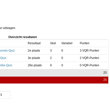
an uitslagen.
Overzicht resultaten
Resultaat
Vast
Variabel
Punten
bonds-Quiz
2e plaats
3
0
3 VQR-Punten
Quiz
3e plaats
2
0
2 VQR-Punten
ilie-Quiz
26e plaats
0
0
0 VQR-Punten
25
25
3