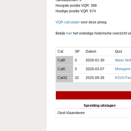
Hoogste positie VQR: 398
Huidige positie VQR: 674
VQR-calculator
voor deze ploeg.
Bekijk
hier
het volledige historische overzicht v
Cat
SP
Datum
Quiz
Cat0
0
2026-01-30
Waso Ver
Cat0
0
2026-03-07
Moregem-
Cat32
32
2025-09-26
KSVO Fam
Spreiding uitslagen
Oost-Vlaanderen