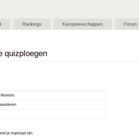
Skip to main content
B
Rankings
Kampioenschappen
Forum
de quizploegen
l Moreels
laanderen
et je ingelogd zijn.