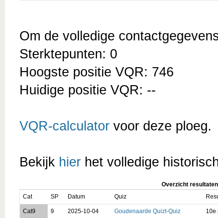
Om de volledige contactgegevens t
Sterktepunten: 0
Hoogste positie VQR: 746
Huidige positie VQR: --
VQR-calculator
voor deze ploeg.
Bekijk
hier
het volledige historisc
Overzicht resultaten
Cat
SP
Datum
Quiz
Resu
Cat9
9
2025-10-04
Goudenaarde Quizt-Quiz
10e 