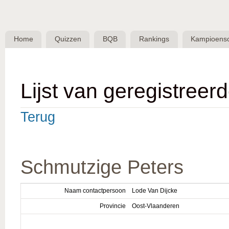
Skip 
BQB -
Belgische
Home
Quizzen
BQB
Rankings
Kampioens
QuizBond
vzw
Lijst van geregistreer
Terug
Schmutzige Peters
Naam contactpersoon
Lode Van Dijcke
Provincie
Oost-Vlaanderen