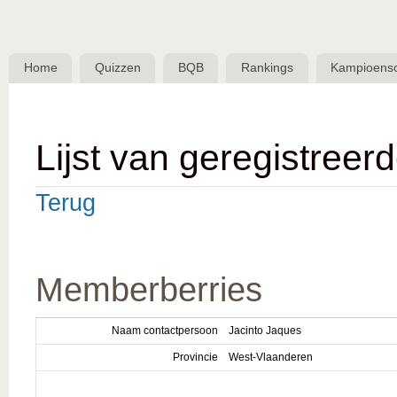
Skip 
BQB -
Belgische
Home
Quizzen
BQB
Rankings
Kampioens
QuizBond
vzw
Lijst van geregistreer
Terug
Memberberries
Naam contactpersoon
Jacinto Jaques
Provincie
West-Vlaanderen