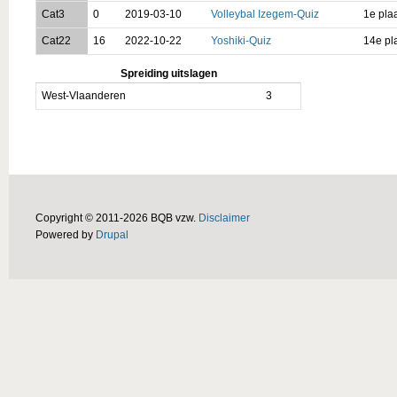
Cat3
0
2019-03-10
Volleybal Izegem-Quiz
1e pla
Cat22
16
2022-10-22
Yoshiki-Quiz
14e pl
Spreiding uitslagen
West-Vlaanderen
3
Copyright © 2011-2026 BQB vzw.
Disclaimer
Powered by
Drupal