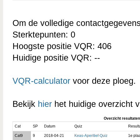
Om de volledige contactgegevens t
Sterktepunten: 0
Hoogste positie VQR: 406
Huidige positie VQR: --
VQR-calculator
voor deze ploeg.
Bekijk
hier
het huidige overzicht v
Overzicht resultaten
Cat
SP
Datum
Quiz
Result
Cat9
9
2018-04-21
Keas-Aperitief-Quiz
1e pla