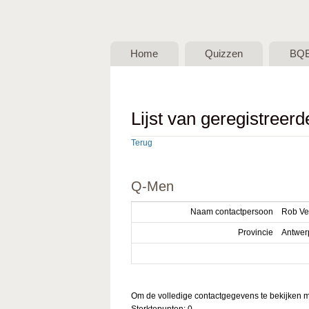
BQB -
Belgische
Home
Quizzen
BQ
QuizBond
vzw
Lijst van geregistreer
Terug
Q-Men
Naam contactpersoon
Rob Ve
Provincie
Antwer
Om de volledige contactgegevens te bekijken mo
Sterktepunten: 0