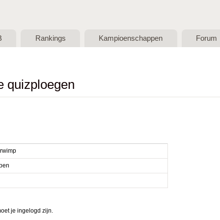
Skip to main content
B
Rankings
Kampioenschappen
Forum
de quizploegen
rwimp
pen
et je ingelogd zijn.