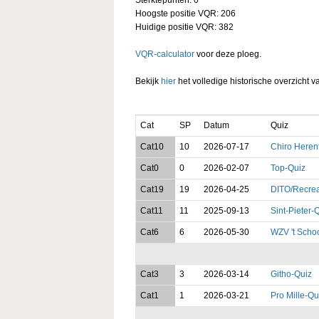
Hoogste positie VQR: 206
Huidige positie VQR: 382
VQR-calculator
voor deze ploeg.
Bekijk
hier
het volledige historische overzicht v
Cat
SP
Datum
Quiz
Cat10
10
2026-07-17
Chiro Heren
Cat0
0
2026-02-07
Top-Quiz
Cat19
19
2026-04-25
DITO/Recre
Cat11
11
2025-09-13
Sint-Pieter-
Cat6
6
2026-05-30
WZV 't Scho
Cat3
3
2026-03-14
Githo-Quiz
Cat1
1
2026-03-21
Pro Mille-Qu