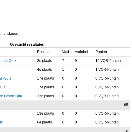
an uitslagen.
Overzicht resultaten
Resultaat
Vast
Variabel
Punten
thout-Quiz
2e plaats
7
9
16 VQR-Punten
4e plaats
1
0
1 VQR-Punten
as-Quiz
17e plaats
0
0
0 VQR-Punten
Quiz
17e plaats
0
0
0 VQR-Punten
on Leven-Quiz
23e plaats
0
0
0 VQR-Punten
85
13e plaats
0
0
0 VQR-Punten
iz
6e plaats
0
0
0 VQR-Punten
0