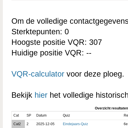
Om de volledige contactgegevens t
Sterktepunten: 0
Hoogste positie VQR: 307
Huidige positie VQR: --
VQR-calculator
voor deze ploeg.
Bekijk
hier
het volledige historisc
Overzicht resultaten
Cat
SP
Datum
Quiz
Re
Cat2
2
2025-12-05
Eindejaars-Quiz
6e