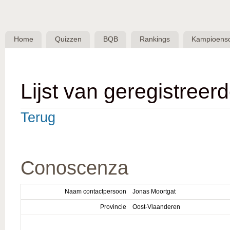
Skip 
BQB -
Belgische
Home
Quizzen
BQB
Rankings
Kampioens
QuizBond
vzw
Lijst van geregistreer
Terug
Conoscenza
Naam contactpersoon
Jonas Moortgat
Provincie
Oost-Vlaanderen