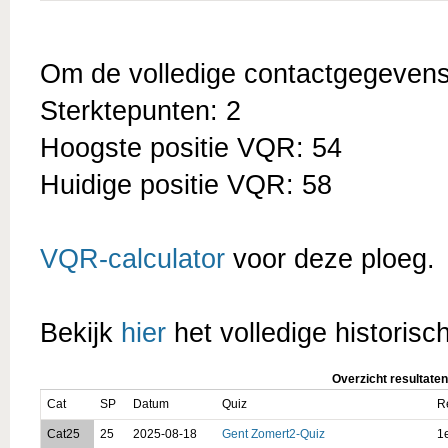
Om de volledige contactgegevens t
Sterktepunten: 2
Hoogste positie VQR: 54
Huidige positie VQR: 58
VQR-calculator
voor deze ploeg.
Bekijk
hier
het volledige historisc
Overzicht resultaten
Cat
SP
Datum
Quiz
R
Cat25
25
2025-08-18
Gent Zomert2-Quiz
1