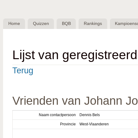
Skip 
BQB -
Belgische
Home
Quizzen
BQB
Rankings
Kampioens
QuizBond
vzw
Lijst van geregistreer
Terug
Vrienden van Johann J
Naam contactpersoon
Dennis Bels
Provincie
West-Vlaanderen