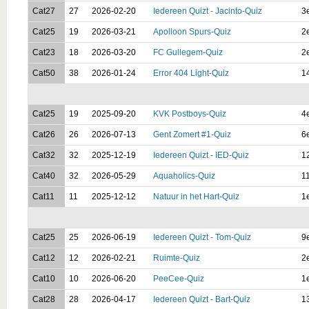
Cat27
27
2026-02-20
Iedereen Quizt - Jacinto-Quiz
3
Cat25
19
2026-03-21
Apolloon Spurs-Quiz
2
Cat23
18
2026-03-20
FC Gullegem-Quiz
2
Cat50
38
2026-01-24
Error 404 Light-Quiz
1
Cat25
19
2025-09-20
KVK Postboys-Quiz
4
Cat26
26
2026-07-13
Gent Zomert #1-Quiz
6
Cat32
32
2025-12-19
Iedereen Quizt - IED-Quiz
1
Cat40
32
2026-05-29
Aquaholics-Quiz
1
Cat11
11
2025-12-12
Natuur in het Hart-Quiz
1
Cat25
25
2026-06-19
Iedereen Quizt - Tom-Quiz
9
Cat12
12
2026-02-21
Ruimte-Quiz
2
Cat10
10
2026-06-20
PeeCee-Quiz
1
Cat28
28
2026-04-17
Iedereen Quizt - Bart-Quiz
1