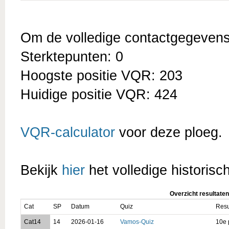
Om de volledige contactgegevens t
Sterktepunten: 0
Hoogste positie VQR: 203
Huidige positie VQR: 424
VQR-calculator
voor deze ploeg.
Bekijk
hier
het volledige historisc
Overzicht resultaten
Cat
SP
Datum
Quiz
Resu
Cat14
14
2026-01-16
Vamos-Quiz
10e 