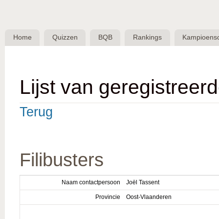
Skip 
BQB -
Belgische
Home
Quizzen
BQB
Rankings
Kampioens
QuizBond
vzw
Lijst van geregistreer
Terug
Filibusters
Naam contactpersoon
Joël Tassent
Provincie
Oost-Vlaanderen