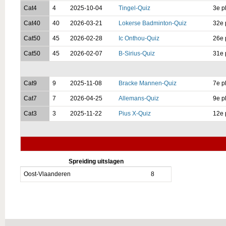
Cat4
4
2025-10-04
Tingel-Quiz
3e p
Cat40
40
2026-03-21
Lokerse Badminton-Quiz
32e 
Cat50
45
2026-02-28
Ic Onthou-Quiz
26e 
Cat50
45
2026-02-07
B-Sirius-Quiz
31e 
Cat9
9
2025-11-08
Bracke Mannen-Quiz
7e p
Cat7
7
2026-04-25
Allemans-Quiz
9e p
Cat3
3
2025-11-22
Pius X-Quiz
12e 
Spreiding uitslagen
Oost-Vlaanderen
8