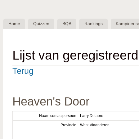
Skip 
BQB -
Belgische
Home
Quizzen
BQB
Rankings
Kampioens
QuizBond
vzw
Lijst van geregistreer
Terug
Heaven's Door
Naam contactpersoon
Larry Delaere
Provincie
West-Vlaanderen