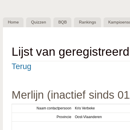
Skip 
BQB -
Belgische
Home
Quizzen
BQB
Rankings
Kampioens
QuizBond
vzw
Lijst van geregistreer
Terug
Merlijn (inactief sinds 0
Naam contactpersoon
Kris Verbeke
Provincie
Oost-Vlaanderen