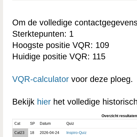
Om de volledige contactgegevens t
Sterktepunten: 1
Hoogste positie VQR: 109
Huidige positie VQR: 115
VQR-calculator
voor deze ploeg.
Bekijk
hier
het volledige historisc
Overzicht resultaten
Cat
SP
Datum
Quiz
Cat23
18
2026-04-24
Inspiro-Quiz