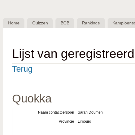
Skip 
BQB -
Belgische
Home
Quizzen
BQB
Rankings
Kampioens
QuizBond
vzw
Lijst van geregistreer
Terug
Quokka
Naam contactpersoon
Sarah Doumen
Provincie
Limburg