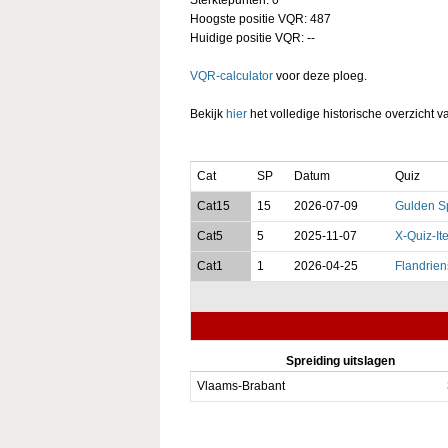
Hoogste positie VQR: 487
Huidige positie VQR: --
VQR-calculator
voor deze ploeg.
Bekijk
hier
het volledige historische overzicht v
Cat
SP
Datum
Quiz
Cat15
15
2026-07-09
Gulden S
Cat5
5
2025-11-07
X-Quiz-It
Cat1
1
2026-04-25
Flandrien
Spreiding uitslagen
Vlaams-Brabant