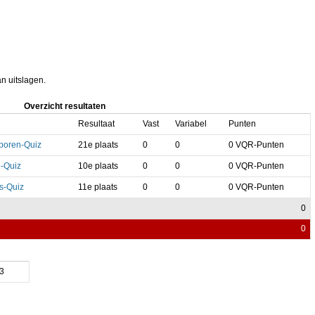
an uitslagen.
Overzicht resultaten
Resultaat
Vast
Variabel
Punten
poren-Quiz
21e plaats
0
0
0 VQR-Punten
e-Quiz
10e plaats
0
0
0 VQR-Punten
s-Quiz
11e plaats
0
0
0 VQR-Punten
0
0
3