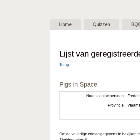
BQB -
Belgische
Home
Quizzen
BQ
QuizBond
vzw
Lijst van geregistreer
Terug
Pigs in Space
Naam contactpersoon
Frederi
Provincie
Vlaams
Om de volledige contactgegevens te bekijken mo
Sterktepunten: 0