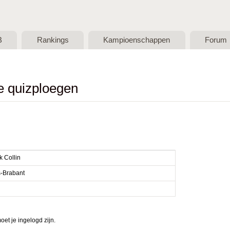
Skip to main content
B
Rankings
Kampioenschappen
Forum
de quizploegen
k Collin
-Brabant
et je ingelogd zijn.