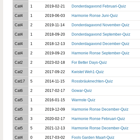
Cat4
1
2019-02-21
Donderdagavond Februari-Quiz
Cat4
1
2019-06-03
Harmonie Ronse Juni-Quiz
Cat4
2
2019-11-14
Donderdagavond November-Quiz
Cat4
1
2018-09-20
Donderdagavond September-Quiz
Cat4
1
2018-12-13
Donderdagavond December-Quiz
Cat4
2
2019-09-23
Harmonie Ronse September-Quiz
Cat2
2
2023-02-18
For Better Days-Quiz
Cat2
2
2017-09-22
Kwistet Weh1-Quiz
Cat17
5
2014-11-15
Rossbräuknechten-Quiz
Cat6
2
2017-02-17
Gowar-Quiz
Cat5
1
2016-01-15
Warmste Quiz
Cat5
3
2019-12-09
Harmonie Ronse December-Quiz
Cat5
3
2020-02-17
Harmonie Ronse Februari-Quiz
Cat5
5
2021-12-13
Harmonie Ronse December-Quiz
Cat4
0
2017-03-02
Fools Garden Maart-Quiz