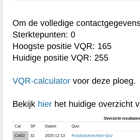
Om de volledige contactgegevens t
Sterktepunten: 0
Hoogste positie VQR: 165
Huidige positie VQR: 255
VQR-calculator
voor deze ploeg.
Bekijk
hier
het huidige overzicht v
Overzicht resultaten
Cat
SP
Datum
Quiz
Cat32
32
2025-12-13
Rossbräuknechten-Quiz