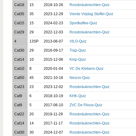
Cat18
15
2018-10-26
Rossbräuknechten-Quiz
Cat35
35
2023-12-29
Vierde Vrijdag Stoffel-Quiz
Cat15
15
2024-02-23
Sportkaffee-Quiz
Cat29
29
2022-12-03
Rossbräuknechten-Quiz
4
13SP
2013-06-07
VILO-Quiz
Cat30
29
2016-09-17
Trap-Quiz
Cat14
10
2015-12-06
Knip-Quiz
Cat10
8
2020-01-04
VC De Kletsers-Quiz
Cat50
45
2021-10-16
Nescio-Quiz
Cat23
23
2023-12-02
Rossbräuknechten-Quiz
Cat9
6
2018-10-19
KHK-Quiz
Cat9
5
2017-06-10
ZVC De Filous-Quiz
Cat22
20
2019-11-29
Rossbräuknechten-Quiz
Cat14
14
2017-11-17
Rossbräuknechten-Quiz
Cat30
30
2024-12-07
Rossbräuknechten-Quiz