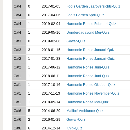
Cat4
0
2017-01-05
Fools Garden Jaaroverzichts-Quiz
Cat4
0
2017-04-06
Fools Garden April-Quiz
Cat4
1
2019-02-04
Harmonie Ronse Februari-Quiz
Cat4
1
2019-05-16
Donderdagavond Mei-Quiz
Cat3
0
2019-02-08
Gowar-Quiz
Cat3
3
2018-01-15
Harmonie Ronse Januari-Quiz
Cat2
1
2017-01-23
Harmonie Ronse Januari-Quiz
Cat2
1
2017-06-12
Harmonie Ronse Juni-Quiz
Cat1
1
2018-06-11
Harmonie Ronse Juni-Quiz
Cat1
1
2017-10-16
Harmonie Ronse Oktober-Quiz
Cat1
1
2017-11-13
Harmonie Ronse November-Quiz
Cat1
1
2018-05-14
Harmonie Ronse Mei-Quiz
Cat6
5
2014-06-20
Malibré Ambiance-Quiz
Cat6
2
2016-01-29
Gowar-Quiz
Cat6
6
2014-12-14
Knip-Quiz