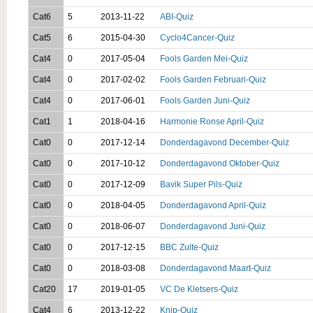
Cat6
5
2013-11-22
ABI-Quiz
Cat5
6
2015-04-30
Cyclo4Cancer-Quiz
Cat4
0
2017-05-04
Fools Garden Mei-Quiz
Cat4
0
2017-02-02
Fools Garden Februari-Quiz
Cat4
0
2017-06-01
Fools Garden Juni-Quiz
Cat1
1
2018-04-16
Harmonie Ronse April-Quiz
Cat0
0
2017-12-14
Donderdagavond December-Quiz
Cat0
0
2017-10-12
Donderdagavond Oktober-Quiz
Cat0
0
2017-12-09
Bavik Super Pils-Quiz
Cat0
0
2018-04-05
Donderdagavond April-Quiz
Cat0
0
2018-06-07
Donderdagavond Juni-Quiz
Cat0
0
2017-12-15
BBC Zulte-Quiz
Cat0
0
2018-03-08
Donderdagavond Maart-Quiz
Cat20
17
2019-01-05
VC De Kletsers-Quiz
Cat4
6
2013-12-22
Knip-Quiz