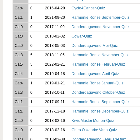
Cat4
0
2016-04-29
Cyclo4Cancer-Quiz
Cat1
1
2021-09-20
Harmonie Ronse September-Quiz
Cat0
0
2017-11-09
Donderdagavond November-Quiz
Cat0
0
2018-02-02
Gowar-Quiz
Cat0
0
2018-05-03
Donderdagavond Mei-Quiz
Cat8
5
2018-11-05
Harmonie Ronse November-Quiz
Cat5
5
2022-02-21
Harmonie Ronse Februari-Quiz
Cat4
1
2019-04-18
Donderdagavond April-Quiz
Cat4
1
2019-01-21
Harmonie Ronse Januari-Quiz
Cat3
0
2018-10-11
Donderdagavond Oktober-Quiz
Cat1
1
2017-09-11
Harmonie Ronse September-Quiz
Cat1
1
2017-12-18
Harmonie Ronse December-Quiz
Cat0
0
2018-02-16
Kwis Master Menen-Quiz
Cat0
0
2018-02-16
Chiro Oskaarke Varia-Quiz
Cat0
0
2018-02-08
Donderdagavond Februari-Quiz