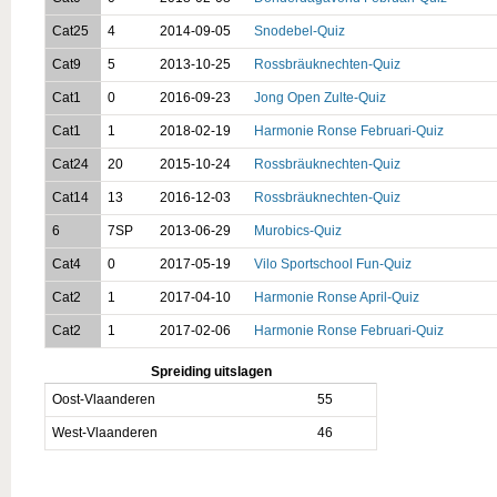
Cat25
4
2014-09-05
Snodebel-Quiz
Cat9
5
2013-10-25
Rossbräuknechten-Quiz
Cat1
0
2016-09-23
Jong Open Zulte-Quiz
Cat1
1
2018-02-19
Harmonie Ronse Februari-Quiz
Cat24
20
2015-10-24
Rossbräuknechten-Quiz
Cat14
13
2016-12-03
Rossbräuknechten-Quiz
6
7SP
2013-06-29
Murobics-Quiz
Cat4
0
2017-05-19
Vilo Sportschool Fun-Quiz
Cat2
1
2017-04-10
Harmonie Ronse April-Quiz
Cat2
1
2017-02-06
Harmonie Ronse Februari-Quiz
Spreiding uitslagen
Oost-Vlaanderen
55
West-Vlaanderen
46