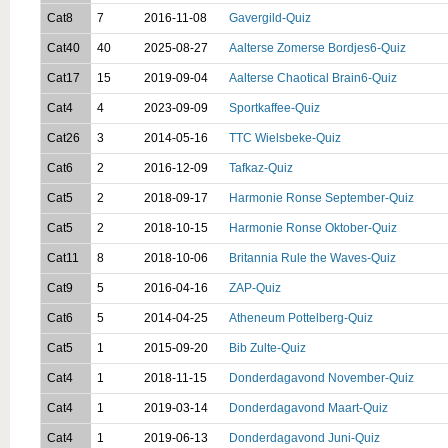
Cat8
7
2016-11-08
Gavergild-Quiz
Cat40
40
2025-08-27
Aalterse Zomerse Bordjes6-Quiz
Cat17
15
2019-09-04
Aalterse Chaotical Brain6-Quiz
Cat4
4
2023-09-09
Sportkaffee-Quiz
Cat26
3
2014-05-16
TTC Wielsbeke-Quiz
Cat6
2
2016-12-09
Tafkaz-Quiz
Cat5
2
2018-09-17
Harmonie Ronse September-Quiz
Cat5
2
2018-10-15
Harmonie Ronse Oktober-Quiz
Cat11
8
2018-10-06
Britannia Rule the Waves-Quiz
Cat9
5
2016-04-16
ZAP-Quiz
Cat6
5
2014-04-25
Atheneum Pottelberg-Quiz
Cat5
1
2015-09-20
Bib Zulte-Quiz
Cat4
1
2018-11-15
Donderdagavond November-Quiz
Cat4
1
2019-03-14
Donderdagavond Maart-Quiz
Cat4
1
2019-06-13
Donderdagavond Juni-Quiz