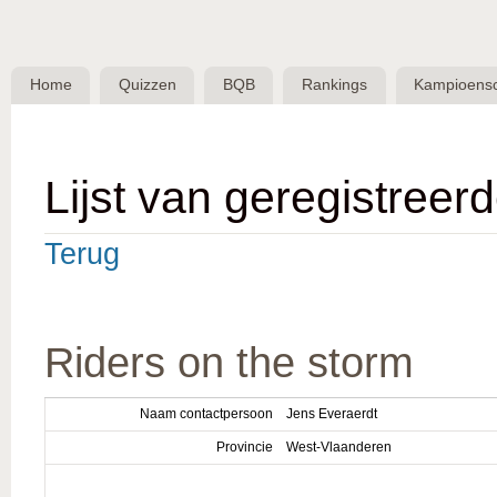
Skip 
BQB -
Belgische
Home
Quizzen
BQB
Rankings
Kampioens
QuizBond
vzw
Lijst van geregistreer
Terug
Riders on the storm
Naam contactpersoon
Jens Everaerdt
Provincie
West-Vlaanderen