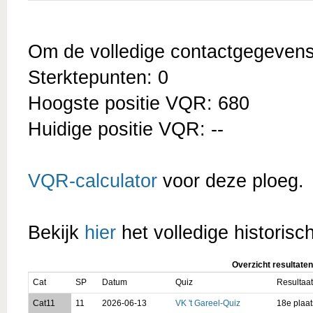
Om de volledige contactgegevens t
Sterktepunten: 0
Hoogste positie VQR: 680
Huidige positie VQR: --
VQR-calculator
voor deze ploeg.
Bekijk
hier
het volledige historisc
Overzicht resultaten
Cat
SP
Datum
Quiz
Resultaat
Cat11
11
2026-06-13
VK 't Gareel-Quiz
18e plaat