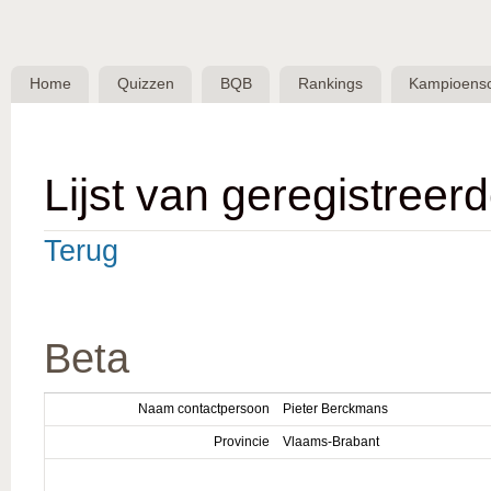
Skip 
BQB -
Belgische
Home
Quizzen
BQB
Rankings
Kampioens
QuizBond
vzw
Lijst van geregistreer
Terug
Beta
Naam contactpersoon
Pieter Berckmans
Provincie
Vlaams-Brabant