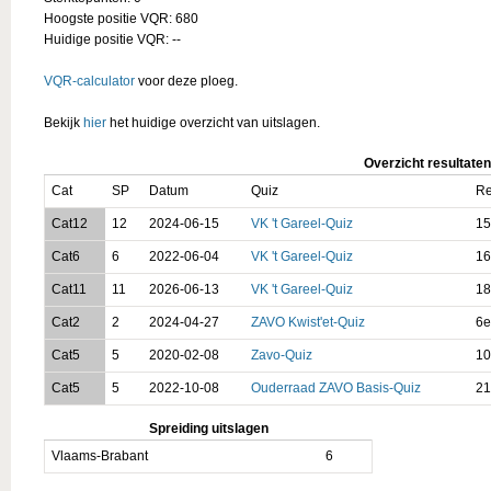
Hoogste positie VQR: 680
Huidige positie VQR: --
VQR-calculator
voor deze ploeg.
Bekijk
hier
het huidige overzicht van uitslagen.
Overzicht resultaten
Cat
SP
Datum
Quiz
Re
Cat12
12
2024-06-15
VK 't Gareel-Quiz
15
Cat6
6
2022-06-04
VK 't Gareel-Quiz
16
Cat11
11
2026-06-13
VK 't Gareel-Quiz
18
Cat2
2
2024-04-27
ZAVO Kwist'et-Quiz
6e
Cat5
5
2020-02-08
Zavo-Quiz
10
Cat5
5
2022-10-08
Ouderraad ZAVO Basis-Quiz
21
Spreiding uitslagen
Vlaams-Brabant
6