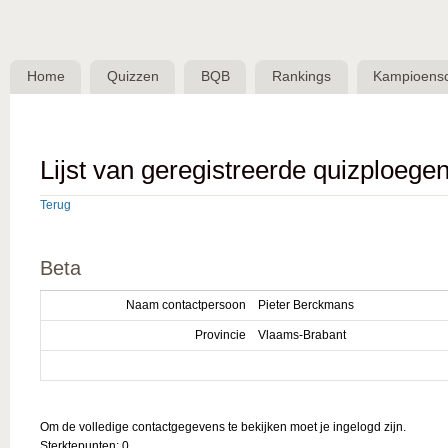
Skip 
BQB -
Belgische
Home
Quizzen
BQB
Rankings
Kampioens
QuizBond
vzw
Lijst van geregistreerde quizploege
Terug
Beta
Naam contactpersoon
Pieter Berckmans
Provincie
Vlaams-Brabant
Om de volledige contactgegevens te bekijken moet je ingelogd zijn.
Sterktepunten: 0