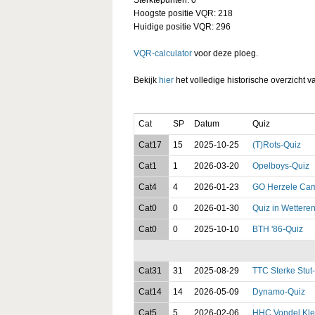
Hoogste positie VQR: 218
Huidige positie VQR: 296
VQR-calculator
voor deze ploeg.
Bekijk
hier
het volledige historische overzicht v
Cat
SP
Datum
Quiz
Cat17
15
2025-10-25
(T)Rots-Quiz
Cat1
1
2026-03-20
Opelboys-Quiz
Cat4
4
2026-01-23
GO Herzele Ca
Cat0
0
2026-01-30
Quiz in Wettere
Cat0
0
2025-10-10
BTH '86-Quiz
Cat31
31
2025-08-29
TTC Sterke Stut
Cat14
14
2026-05-09
Dynamo-Quiz
Cat5
5
2026-02-06
HHC Vondel Kle