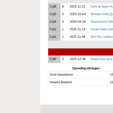
Cat8
8
2025-11-21
Kom op tegen K
Cat5
5
2025-10-04
Slimste Poëtj-Qu
Cat4
4
2026-04-18
Gezinsbond Hil
Cat1
1
2025-11-14
Groen Halle-Qu
Cat1
1
2025-11-08
AKV De Loddero
Cat0
0
2025-12-06
Raak Asse-Quiz
Spreiding uitslagen
Oost-Vlaanderen
1
Vlaams-Brabant
1