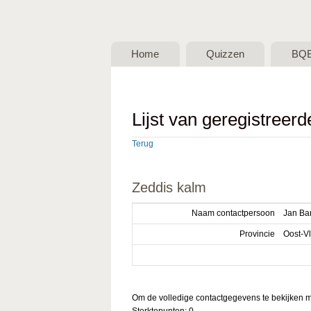
BQB -
Belgische
Home
Quizzen
BQ
QuizBond
vzw
Lijst van geregistreer
Terug
Zeddis kalm
Naam contactpersoon
Jan Ba
Provincie
Oost-V
Om de volledige contactgegevens te bekijken mo
Sterktepunten: 0