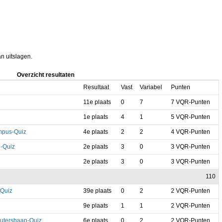
an uitslagen.
Overzicht resultaten
Resultaat
Vast
Variabel
Punten
11e plaats
0
7
7 VQR-Punten
1e plaats
4
1
5 VQR-Punten
mpus-Quiz
4e plaats
2
2
4 VQR-Punten
n-Quiz
2e plaats
3
0
3 VQR-Punten
2e plaats
3
0
3 VQR-Punten
110
-Quiz
39e plaats
0
2
2 VQR-Punten
9e plaats
1
1
2 VQR-Punten
utersbaan-Quiz
6e plaats
0
2
2 VQR-Punten