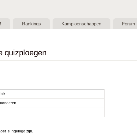
Skip to main content
B
Rankings
Kampioenschappen
Forum
de quizploegen
rbé
laanderen
et je ingelogd zijn.