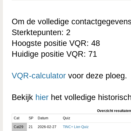
Om de volledige contactgegevens t
Sterktepunten: 2
Hoogste positie VQR: 48
Huidige positie VQR: 71
VQR-calculator
voor deze ploeg.
Bekijk
hier
het volledige historisc
Overzicht resultaten
Cat
SP
Datum
Quiz
Cat29
21
2026-02-27
TINC+ Lier-Quiz