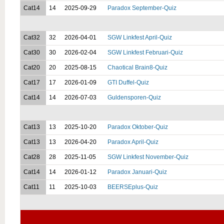
Cat14
14
2025-09-29
Paradox September-Quiz
Cat32
32
2026-04-01
SGW Linkfest April-Quiz
Cat30
30
2026-02-04
SGW Linkfest Februari-Quiz
Cat20
20
2025-08-15
Chaotical Brain8-Quiz
Cat17
17
2026-01-09
GTI Duffel-Quiz
Cat14
14
2026-07-03
Guldensporen-Quiz
Cat13
13
2025-10-20
Paradox Oktober-Quiz
Cat13
13
2026-04-20
Paradox April-Quiz
Cat28
28
2025-11-05
SGW Linkfest November-Quiz
Cat14
14
2026-01-12
Paradox Januari-Quiz
Cat11
11
2025-10-03
BEERSEplus-Quiz