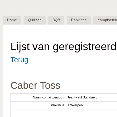
Skip 
BQB -
Belgische
Home
Quizzen
BQB
Rankings
Kampioens
QuizBond
vzw
Lijst van geregistreer
Terug
Caber Toss
Naam contactpersoon
Jean-Paul Standaert
Provincie
Antwerpen