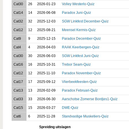
Cat30
26
2026-01-23
Volley Westerlo-Quiz
Cat14
14
2026-06-08
Paradox Juni-Quiz
Cat32
32
2025-12-03
SGW Linkfest December-Quiz
Cat12
12
2025-08-21
Meensel Kermis-Quiz
Cat9
9
2025-12-15
Paradox December-Quiz
Cat4
4
2026-04-03
RAAK Keerbergen-Quiz
Cat30
30
2026-06-03
SGW Linkfest Juni-Quiz
Cat16
16
2025-10-31
Trebor Seam-Quiz
Cat12
12
2025-11-10
Paradox November-Quiz
Cat17
17
2025-09-12
Vlierbeekfeesten-Quiz
Cat13
13
2026-02-09
Paradox Februari-Quiz
Cat33
33
2026-06-30
Aarschotse Zomerse Bordjes1-Quiz
Cat15
15
2026-03-27
DWE-Quiz
Cat6
6
2025-11-28
Standvastige Musketiers-Quiz
Spreiding uitslagen