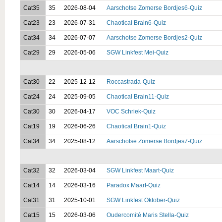
Cat35
35
2026-08-04
Aarschotse Zomerse Bordjes6-Quiz
Cat23
23
2026-07-31
Chaotical Brain6-Quiz
Cat34
34
2026-07-07
Aarschotse Zomerse Bordjes2-Quiz
Cat29
29
2026-05-06
SGW Linkfest Mei-Quiz
Cat30
22
2025-12-12
Roccastrada-Quiz
Cat24
24
2025-09-05
Chaotical Brain11-Quiz
Cat30
30
2026-04-17
VOC Schriek-Quiz
Cat19
19
2026-06-26
Chaotical Brain1-Quiz
Cat34
34
2025-08-12
Aarschotse Zomerse Bordjes7-Quiz
Cat32
32
2026-03-04
SGW Linkfest Maart-Quiz
Cat14
14
2026-03-16
Paradox Maart-Quiz
Cat31
31
2025-10-01
SGW Linkfest Oktober-Quiz
Cat15
15
2026-03-06
Oudercomité Maris Stella-Quiz