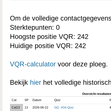
Om de volledige contactgegevens t
Sterktepunten: 0
Hoogste positie VQR: 242
Huidige positie VQR: 242
VQR-calculator
voor deze ploeg.
Bekijk
hier
het volledige historisc
Overzicht resultaten
Cat
SP
Datum
Quiz
R
Cat13
13
2026-06-22
GQ - #34-Quiz
4