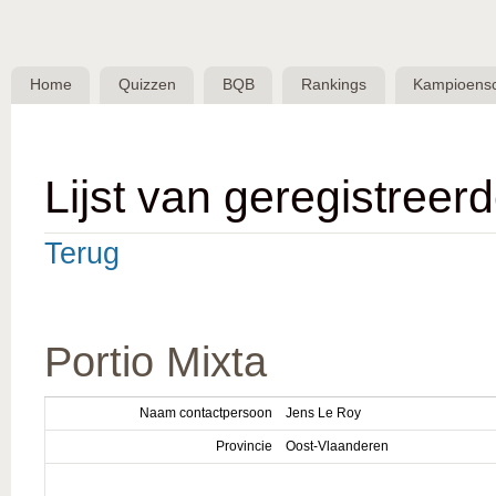
Skip 
BQB -
Belgische
Home
Quizzen
BQB
Rankings
Kampioens
QuizBond
vzw
Lijst van geregistreer
Terug
Portio Mixta
Naam contactpersoon
Jens Le Roy
Provincie
Oost-Vlaanderen