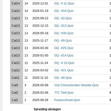
Cat14
14
2025-12-01
GQ - # 11-Quiz
2
Cat14
14
2026-01-19
GQ - #16-Quiz
2
Cat13
13
2025-09-22
GQ - #2-Quiz
1
Cat13
13
2025-12-15
GQ - #13-Quiz
1
Cat13
13
2026-05-18
GQ - #30-Quiz
1
Cat13
13
2025-11-17
GQ - #9-Quiz
2
Cat13
13
2026-03-30
GQ - #25-Quiz
2
Cat13
13
2026-01-05
GQ - #14-Quiz
2
Cat12
12
2025-11-24
GQ - # 10-Quiz
1
Cat12
12
2026-03-02
GQ - #21-Quiz
1
Cat11
11
2025-11-10
GQ - #8-Quiz
1
Cat3
3
2026-05-09
Vzw Chirovrienden Velzeke-Quiz
1
Cat2
2
2026-02-06
TTC Tielt-Quiz
8
Cat1
1
2025-09-26
Pastoorshoek-Quiz
6
Spreiding uitslagen