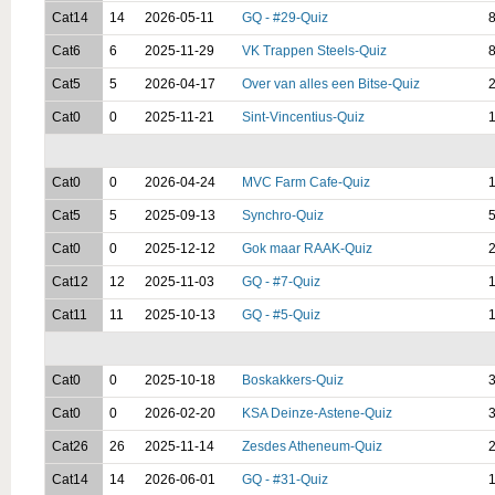
Cat14
14
2026-05-11
GQ - #29-Quiz
8
Cat6
6
2025-11-29
VK Trappen Steels-Quiz
8
Cat5
5
2026-04-17
Over van alles een Bitse-Quiz
2
Cat0
0
2025-11-21
Sint-Vincentius-Quiz
1
Cat0
0
2026-04-24
MVC Farm Cafe-Quiz
1
Cat5
5
2025-09-13
Synchro-Quiz
5
Cat0
0
2025-12-12
Gok maar RAAK-Quiz
2
Cat12
12
2025-11-03
GQ - #7-Quiz
1
Cat11
11
2025-10-13
GQ - #5-Quiz
1
Cat0
0
2025-10-18
Boskakkers-Quiz
3
Cat0
0
2026-02-20
KSA Deinze-Astene-Quiz
3
Cat26
26
2025-11-14
Zesdes Atheneum-Quiz
2
Cat14
14
2026-06-01
GQ - #31-Quiz
1