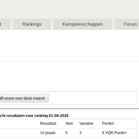
Skip to main content
B
Rankings
Kampioenschappen
Forum
cht resultaten voor ranking 01-08-2026
Resultaat
Vast
Variabel
Punten
1e plaats
5
3
8 VQR-Punten