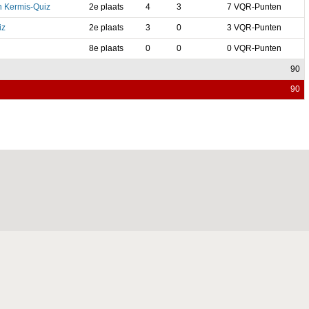
 Kermis-Quiz
2e plaats
4
3
7 VQR-Punten
iz
2e plaats
3
0
3 VQR-Punten
8e plaats
0
0
0 VQR-Punten
90
90