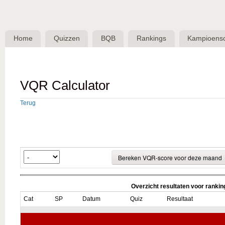
Skip 
BQB -
Belgische
Home
Quizzen
BQB
Rankings
Kampioens
QuizBond
vzw
VQR Calculator
Terug
Overzicht resultaten voor ranki
Cat
SP
Datum
Quiz
Resultaat