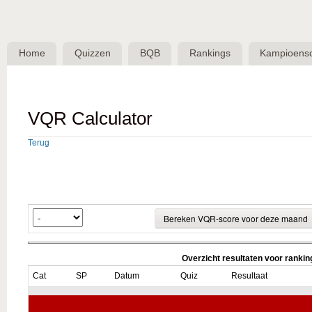
Skip 
BQB -
Belgische
Home
Quizzen
BQB
Rankings
Kampioens
QuizBond
vzw
VQR Calculator
Terug
Overzicht resultaten voor ranki
Cat
SP
Datum
Quiz
Resultaat