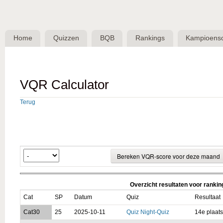
Skip 
BQB -
Belgische
Home
Quizzen
BQB
Rankings
Kampioens
QuizBond
vzw
VQR Calculator
Terug
Overzicht resultaten voor ranki
Cat
SP
Datum
Quiz
Resultaat
Cat30
25
2025-10-11
Quiz Night-Quiz
14e plaats