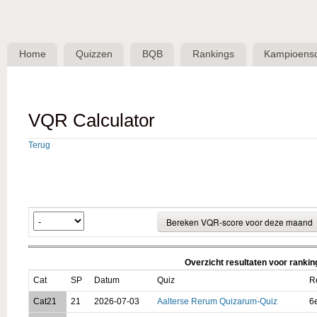
Skip 
BQB -
Belgische
Home
Quizzen
BQB
Rankings
Kampioens
QuizBond
vzw
VQR Calculator
Terug
Overzicht resultaten voor ranki
Cat
SP
Datum
Quiz
R
Cat21
21
2026-07-03
Aalterse Rerum Quizarum-Quiz
6