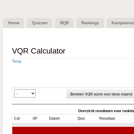
Skip 
BQB -
Belgische
Home
Quizzen
BQB
Rankings
Kampioens
QuizBond
vzw
VQR Calculator
Terug
Overzicht resultaten voor ranki
Cat
SP
Datum
Quiz
Resultaat