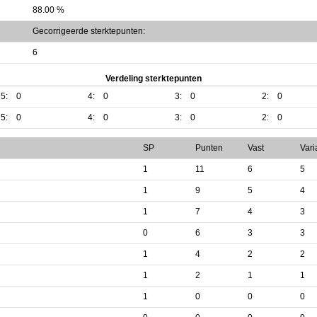
88.00 %
Gecorrigeerde sterktepunten:
6
Verdeling sterktepunten
5:
0
4:
0
3:
0
2:
0
5:
0
4:
0
3:
0
2:
0
SP
Punten
Vast
Vari
1
11
6
5
1
9
5
4
1
7
4
3
0
6
3
3
1
4
2
2
1
2
1
1
1
0
0
0