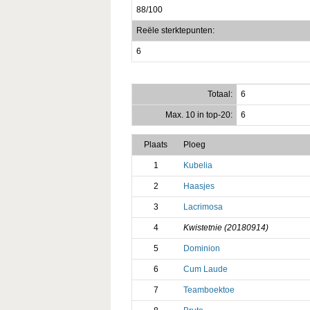
88/100
Reële sterktepunten:
6
Totaal:
6
Max. 10 in top-20:
6
Plaats
Ploeg
1
Kubelia
2
Haasjes
3
Lacrimosa
4
Kwistetnie (20180914)
5
Dominion
6
Cum Laude
7
Teamboektoe