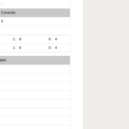
-
Correctie
0
1:
6
0:
4
1:
6
0:
4
abel