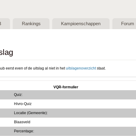
Skip to main content
B
Rankings
Kampioenschappen
Forum
slag
ub eerst even of de uitslag al niet in het
uitslagenoverzicht
staat.
VQR-formulier
Quiz:
Hivro-Quiz
Locatie (Gemeente):
Blaasveld
Percentage: