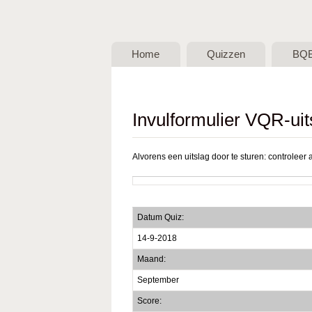
BQB -
Belgische
Home
Quizzen
BQ
QuizBond
vzw
Invulformulier VQR-uit
Alvorens een uitslag door te sturen: controleer a
Datum Quiz:
14-9-2018
Maand:
September
Score: