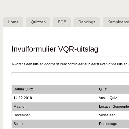
Skip 
BQB -
Belgische
Home
Quizzen
BQB
Rankings
Kampioens
QuizBond
vzw
Invulformulier VQR-uitslag
Alvorens een uitslag door te sturen: controleer aub eerst even of de uitslag a
Datum Quiz:
Quiz:
14-12-2018
Vosko-Quiz
Maand:
Locatie (Gemeente
December
Vosselaar
Score:
Percentage: