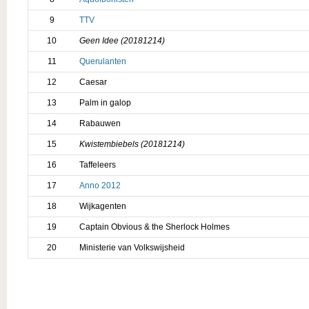
9
TTV
10
Geen Idee (20181214)
11
Querulanten
12
Caesar
13
Palm in galop
14
Rabauwen
15
Kwistembiebels (20181214)
16
Taffeleers
17
Anno 2012
18
Wijkagenten
19
Captain Obvious & the Sherlock Holmes
20
Ministerie van Volkswijsheid