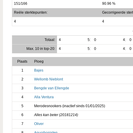
151/166
90.96 %
Reële sterktepunten:
Gecorrigeerde ster
4
4
Totaal:
4
5:
0
4:
0
Max. 10 in top-20:
4
5:
0
4:
0
Plaats
Ploeg
1
Bajes
2
Wellomb Nieblont
3
Bengde van Ellengde
4
Alla Ventura
5
Merodesnookers (inactief sinds 01/01/2025)
6
Alles kan beter (20181214)
7
Oliver
8
Aquoibonisten