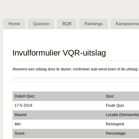
Skip 
BQB -
Belgische
Home
Quizzen
BQB
Rankings
Kampioens
QuizBond
vzw
Invulformulier VQR-uitslag
Alvorens een uitslag door te sturen: controleer aub eerst even of de uitslag a
Datum Quiz:
Quiz:
17-5-2019
Foute Quiz
Maand:
Locatie (Gemeente)
Mei
Reningelst
Score:
Percentage: