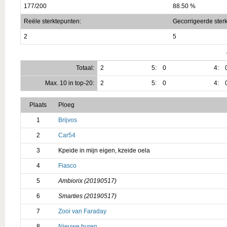
177/200
88.50 %
Reële sterktepunten:
Gecorrigeerde ster
2
5
Totaal:
2
5:
0
4:
Max. 10 in top-20:
2
5:
0
4:
Plaats
Ploeg
1
Brijvos
2
Car54
3
Kpeide in mijn eigen, kzeide oela
4
Fiasco
5
Ambiorix (20190517)
6
Smarties (20190517)
7
Zooi van Faraday
8
Nieuwe buren