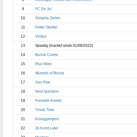
9
FC De Jul
10
Simpele Zielen
11
Pelter Skelter
12
Vlotjes
13
Spaatig (inactief sinds 01/08/2023)
14
Bonne Cuvée
15
Plus Mien
16
Wizards of Booze
17
San Pitar
18
Next Question
19
Foneetis Korekt
20
Trivial Time
21
Kroeggangers
22
Ze Komt Later