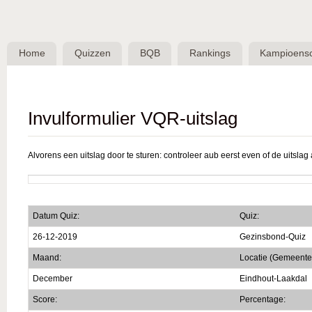
Skip 
BQB -
Belgische
Home
Quizzen
BQB
Rankings
Kampioens
QuizBond
vzw
Invulformulier VQR-uitslag
Alvorens een uitslag door te sturen: controleer aub eerst even of de uitslag a
Datum Quiz:
Quiz:
26-12-2019
Gezinsbond-Quiz
Maand:
Locatie (Gemeente
December
Eindhout-Laakdal
Score:
Percentage: