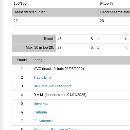
156/165
94.55 %
Reële sterktepunten:
Gecorrigeerde ster
28
28
Totaal:
46
5:
1
4:
Max. 10 in top-20:
28
5:
1
4:
Plaats
Ploeg
1
MVC (inactief sinds 01/08/2020)
2
Tragic Error
3
Ne Grote Met / Brodders
4
D.A.M. (inactief sinds 01/01/2025)
5
Duvelkes
6
Calabria
7
FC Annemie
8
Moordgat / Wraak van Archimedes