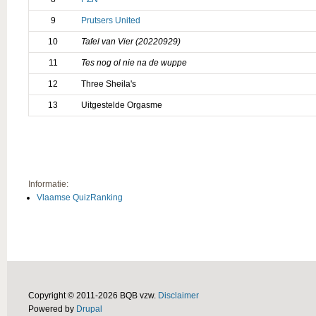
9
Prutsers United
10
Tafel van Vier (20220929)
11
Tes nog ol nie na de wuppe
12
Three Sheila's
13
Uitgestelde Orgasme
Informatie:
Vlaamse QuizRanking
Copyright © 2011-2026 BQB vzw.
Disclaimer
Powered by
Drupal