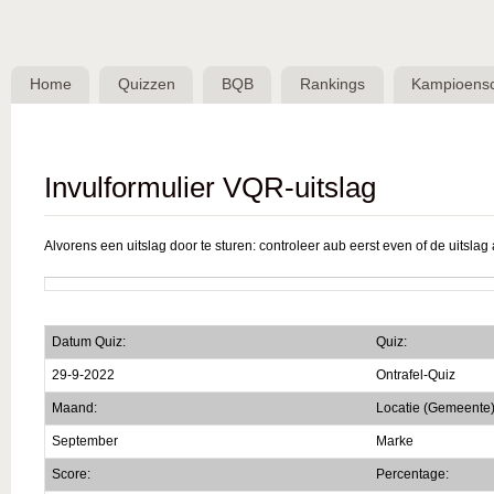
Skip 
BQB -
Belgische
Home
Quizzen
BQB
Rankings
Kampioens
QuizBond
vzw
Invulformulier VQR-uitslag
Alvorens een uitslag door te sturen: controleer aub eerst even of de uitslag a
Datum Quiz:
Quiz:
29-9-2022
Ontrafel-Quiz
Maand:
Locatie (Gemeente)
September
Marke
Score:
Percentage: