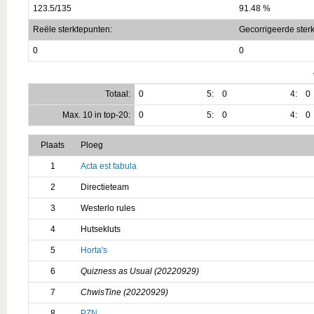
123.5/135
91.48 %
Reële sterktepunten:
Gecorrigeerde ster
0
0
Totaal:
0
5:
0
4:
0
Max. 10 in top-20:
0
5:
0
4:
0
Plaats
Ploeg
1
Acta est fabula
2
Directieteam
3
Westerlo rules
4
Hutsekluts
5
Horta's
6
Quizness as Usual (20220929)
7
ChwisTine (20220929)
8
PZN