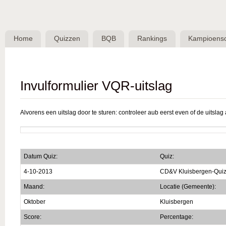
Skip 
BQB -
Belgische
Home
Quizzen
BQB
Rankings
Kampioens
QuizBond
vzw
Invulformulier VQR-uitslag
Alvorens een uitslag door te sturen: controleer aub eerst even of de uitslag a
Datum Quiz:
Quiz:
4-10-2013
CD&V Kluisbergen-Qui
Maand:
Locatie (Gemeente):
Oktober
Kluisbergen
Score:
Percentage: