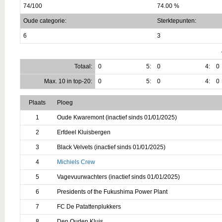
74/100
74.00 %
Oude categorie:
Sterktepunten:
6
3
Totaal:
0
5:
0
4:
0
Max. 10 in top-20:
0
5:
0
4:
0
Plaats
Ploeg
1
Oude Kwaremont (inactief sinds 01/01/2025)
2
Erfdeel Kluisbergen
3
Black Velvets (inactief sinds 01/01/2025)
4
Michiels Crew
5
Vagevuurwachters (inactief sinds 01/01/2025)
6
Presidents of the Fukushima Power Plant
7
FC De Patattenplukkers
8
Den Ouden Kluis