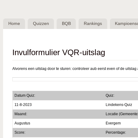
Skip 
BQB -
Belgische
Home
Quizzen
BQB
Rankings
Kampioens
QuizBond
vzw
Invulformulier VQR-uitslag
Alvorens een uitslag door te sturen: controleer aub eerst even of de uitslag a
Datum Quiz:
Quiz:
11-8-2023
Lindekens-Quiz
Maand:
Locatie (Gemeente
Augustus
Evergem
Score:
Percentage: