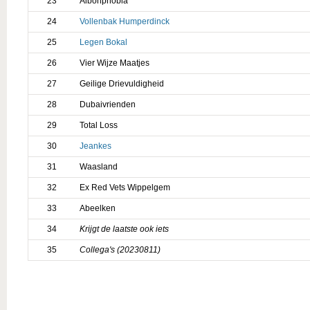
23
Aibohphobia
24
Vollenbak Humperdinck
25
Legen Bokal
26
Vier Wijze Maatjes
27
Geilige Drievuldigheid
28
Dubaivrienden
29
Total Loss
30
Jeankes
31
Waasland
32
Ex Red Vets Wippelgem
33
Abeelken
34
Krijgt de laatste ook iets
35
Collega's (20230811)