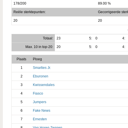
178/200
89.00 %
Reële sterktepunten:
Gecorrigeerde ster
20
20
Totaal:
23
5:
0
4:
Max. 10 in top-20:
20
5:
0
4:
Plaats
Ploeg
1
Smarties Jr.
2
Eburonen
3
Kwissendales
4
Fiasco
5
Jumpers
6
Fake News
7
Ernesten
8
Van Horen Zeggen