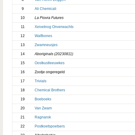
9
Ali Chemicali
10
La Piovra Futures
11
Xeivetnog Onverwachts
12
Walfbones
13
Zwamneusjes
14
Aboriginals (20230811)
15
Oostkustleeuwkes
16
Zootje ongeregeld
17
Trivials
18
Chemical Brothers
19
Boeboeks
20
Van Zwam
21
Ragnarok
22
Postkoetspoetsers