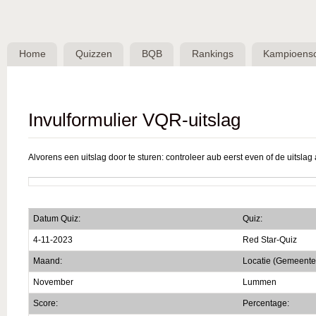
Skip 
BQB -
Belgische
Home
Quizzen
BQB
Rankings
Kampioens
QuizBond
vzw
Invulformulier VQR-uitslag
Alvorens een uitslag door te sturen: controleer aub eerst even of de uitslag a
Datum Quiz:
Quiz:
4-11-2023
Red Star-Quiz
Maand:
Locatie (Gemeente
November
Lummen
Score:
Percentage: