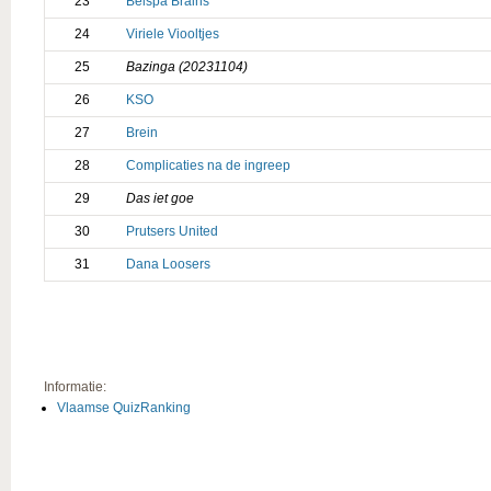
23
Belspa Brains
24
Viriele Viooltjes
25
Bazinga (20231104)
26
KSO
27
Brein
28
Complicaties na de ingreep
29
Das iet goe
30
Prutsers United
31
Dana Loosers
Informatie:
Vlaamse QuizRanking