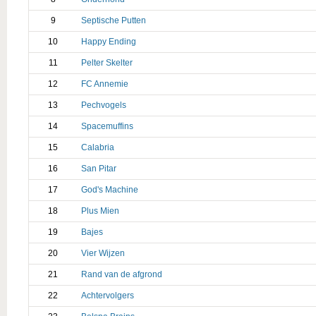
9
Septische Putten
10
Happy Ending
11
Pelter Skelter
12
FC Annemie
13
Pechvogels
14
Spacemuffins
15
Calabria
16
San Pitar
17
God's Machine
18
Plus Mien
19
Bajes
20
Vier Wijzen
21
Rand van de afgrond
22
Achtervolgers