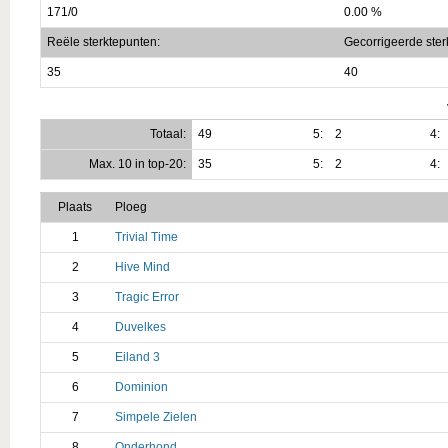
171/0
0.00 %
Reële sterktepunten:
Gecorrigeerde ster
35
40
Totaal:
49
5:
2
4:
Max. 10 in top-20:
35
5:
2
4:
Plaats
Ploeg
1
Trivial Time
2
Hive Mind
3
Tragic Error
4
Duvelkes
5
Eiland 3
6
Dominion
7
Simpele Zielen
8
Onderhond