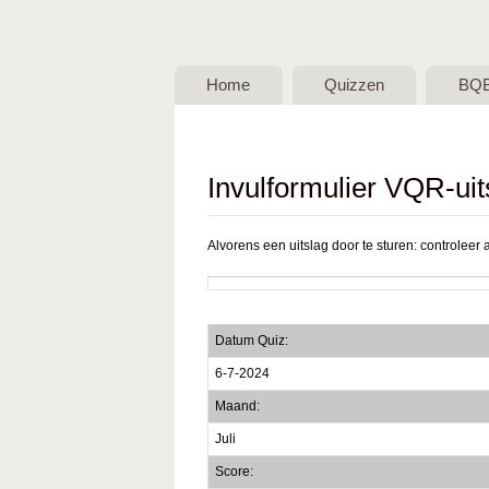
BQB -
Belgische
Home
Quizzen
BQ
QuizBond
vzw
Invulformulier VQR-uit
Alvorens een uitslag door te sturen: controleer a
Datum Quiz:
6-7-2024
Maand:
Juli
Score: