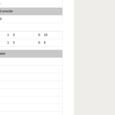
-
Correctie
0
1:
3
0:
16
1:
3
0:
6
abel