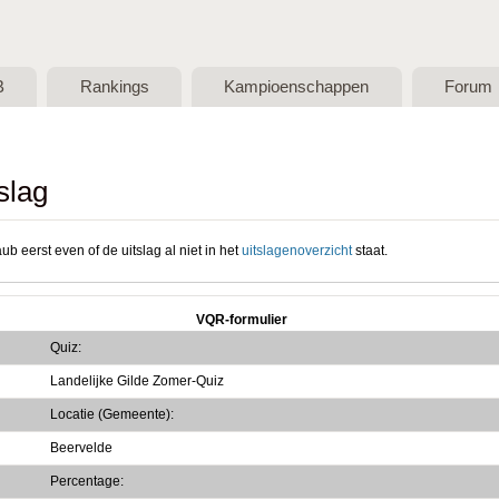
Skip to main content
B
Rankings
Kampioenschappen
Forum
slag
ub eerst even of de uitslag al niet in het
uitslagenoverzicht
staat.
VQR-formulier
Quiz:
Landelijke Gilde Zomer-Quiz
Locatie (Gemeente):
Beervelde
Percentage: