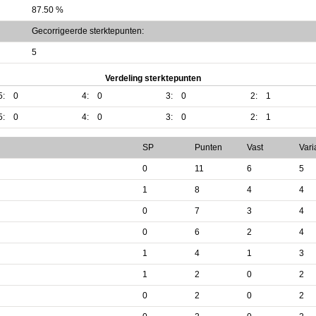
87.50 %
Gecorrigeerde sterktepunten:
5
Verdeling sterktepunten
5:
0
4:
0
3:
0
2:
1
5:
0
4:
0
3:
0
2:
1
SP
Punten
Vast
Vari
0
11
6
5
1
8
4
4
0
7
3
4
0
6
2
4
1
4
1
3
1
2
0
2
0
2
0
2