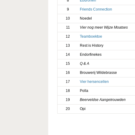
8
Eburonen
9
Friends Connection
10
Noedel
11
Vier nog meer Wijze Moatses
12
Teamboektoe
13
Rest is History
14
Endorfinekes
15
Q & A
16
Brouwerij Wildebrasse
17
Vier hersencellen
18
Polla
19
Beerveldse Aangetrouwden
20
Opi