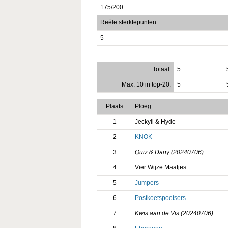
175/200
Reële sterktepunten:
5
Totaal:
5
Max. 10 in top-20:
5
Plaats
Ploeg
1
Jeckyll & Hyde
2
KNOK
3
Quiz & Dany (20240706)
4
Vier Wijze Maatjes
5
Jumpers
6
Postkoetspoetsers
7
Kwis aan de Vis (20240706)