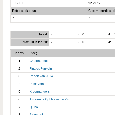
103/111
92.79 %
Reële sterktepunten:
Gecorrigeerde ster
7
7
Totaal:
7
5:
0
4:
Max. 10 in top-20:
7
5:
0
4:
Plaats
Ploeg
1
Chateauneuf
2
Finales Funkeln
3
Regen van 2014
4
Primavera
5
Kroeggangers
6
Alwetende Opblaasalpaca's
7
Quibo
8
Sjoekroet