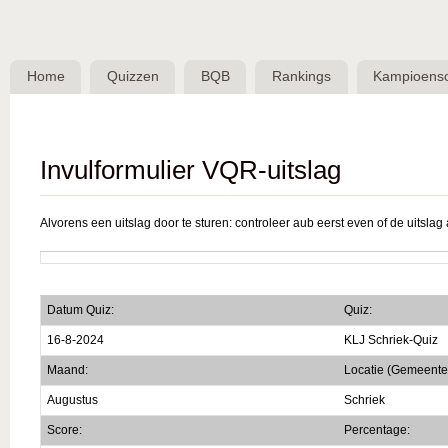
Skip 
BQB -
Belgische
Home
Quizzen
BQB
Rankings
Kampioens
QuizBond
vzw
Invulformulier VQR-uitslag
Alvorens een uitslag door te sturen: controleer aub eerst even of de uitslag a
Datum Quiz:
Quiz:
16-8-2024
KLJ Schriek-Quiz
Maand:
Locatie (Gemeente
Augustus
Schriek
Score:
Percentage: