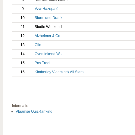
9
Vzw Hazepaté
10
Sturm und Drank
11
Studio Weekend
12
Alzheimer & Co
13
Clio
14
Overstekend Wild
15
Pas Troel
16
Kimberley Vlaeminck All Stars
Informatie:
Vlaamse QuizRanking