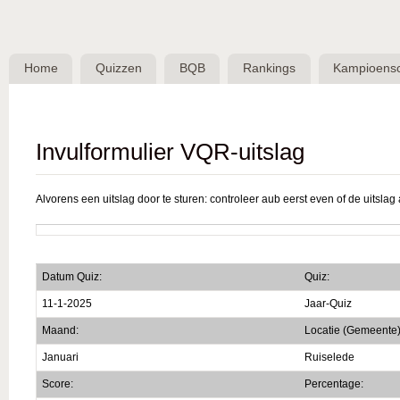
Skip 
BQB -
Belgische
Home
Quizzen
BQB
Rankings
Kampioens
QuizBond
vzw
Invulformulier VQR-uitslag
Alvorens een uitslag door te sturen: controleer aub eerst even of de uitslag a
Datum Quiz:
Quiz:
11-1-2025
Jaar-Quiz
Maand:
Locatie (Gemeente)
Januari
Ruiselede
Score:
Percentage: