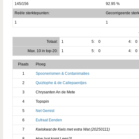
145/156
92.95 %
Reële sterktepunten:
Gecorrigeerde ster
1
1
Totaal:
1
5:
0
4:
0
Max. 10 in top-20:
1
5:
0
4:
0
Plaats
Ploeg
1
Spoonerismen & Contanimaties
2
Quiztophe & de Callepaerdjes
3
Chrysanten An de Mete
4
Topspin
5
Net Gemist
6
Eufraat Eenden
7
Kwiskwat de Kwis met extra Wat (20250111)
8
Hoe laat komt Leen?!