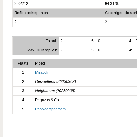
200/212
94.34 %
Reële sterktepunten:
Gecorrigeerde ster
2
2
Totaal:
2
5:
0
4:
Max. 10 in top-20:
2
5:
0
4:
Plaats
Ploeg
1
Miracoli
2
Quizpelturig (20250308)
3
Neighbours (20250308)
4
Pegazus & Co
5
Postkoetspoetsers