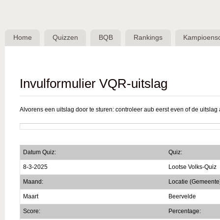
Skip 
BQB -
Belgische
Home
Quizzen
BQB
Rankings
Kampioens
QuizBond
vzw
Invulformulier VQR-uitslag
Alvorens een uitslag door te sturen: controleer aub eerst even of de uitslag a
Datum Quiz:
Quiz:
8-3-2025
Lootse Volks-Quiz
Maand:
Locatie (Gemeente
Maart
Beervelde
Score:
Percentage: